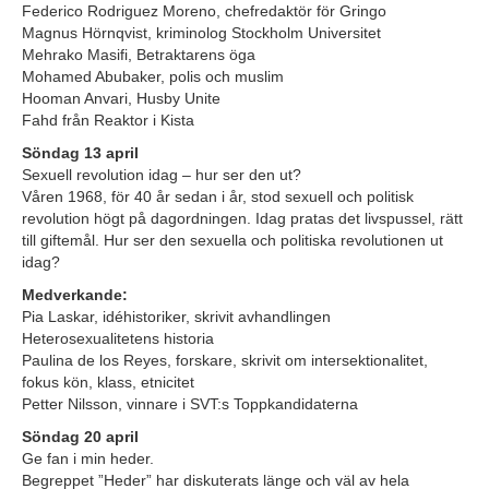
Federico Rodriguez Moreno, chefredaktör för Gringo
Magnus Hörnqvist, kriminolog Stockholm Universitet
Mehrako Masifi, Betraktarens öga
Mohamed Abubaker, polis och muslim
Hooman Anvari, Husby Unite
Fahd från Reaktor i Kista
Söndag 13 april
Sexuell revolution idag – hur ser den ut?
Våren 1968, för 40 år sedan i år, stod sexuell och politisk
revolution högt på dagordningen. Idag pratas det livspussel, rätt
till giftemål. Hur ser den sexuella och politiska revolutionen ut
idag?
Medverkande:
Pia Laskar, idéhistoriker, skrivit avhandlingen
Heterosexualitetens historia
Paulina de los Reyes, forskare, skrivit om intersektionalitet,
fokus kön, klass, etnicitet
Petter Nilsson, vinnare i SVT:s Toppkandidaterna
Söndag 20 april
Ge fan i min heder.
Begreppet ”Heder” har diskuterats länge och väl av hela