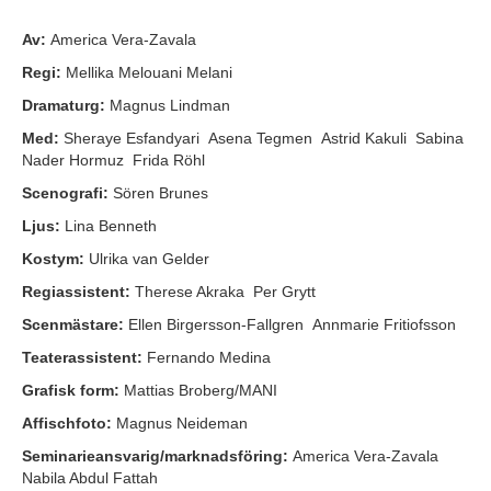
Av:
America Vera-Zavala
Regi:
Mellika Melouani Melani
Dramaturg:
Magnus Lindman
Med:
Sheraye Esfandyari Asena Tegmen Astrid Kakuli Sabina
Nader Hormuz Frida Röhl
Scenografi:
Sören Brunes
Ljus:
Lina Benneth
Kostym:
Ulrika van Gelder
Regiassistent:
Therese Akraka Per Grytt
Scenmästare:
Ellen Birgersson-Fallgren Annmarie Fritiofsson
Teaterassistent:
Fernando Medina
Grafisk form:
Mattias Broberg/MANI
Affischfoto:
Magnus Neideman
Seminarieansvarig/marknadsföring:
America Vera-Zavala
Nabila Abdul Fattah