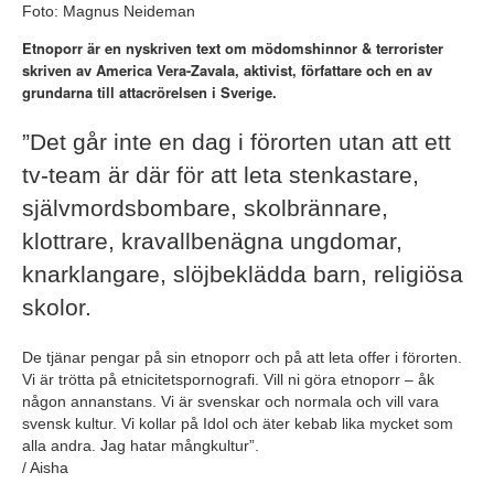
Foto: Magnus Neideman
Etnoporr är en nyskriven text om mödomshinnor & terrorister
skriven av America Vera-Zavala, aktivist, författare och en av
grundarna till attacrörelsen i Sverige.
”Det går inte en dag i förorten utan att ett
tv-team är där för att leta stenkastare,
självmordsbombare, skolbrännare,
klottrare, kravallbenägna ungdomar,
knarklangare, slöjbeklädda barn, religiösa
skolor.
De tjänar pengar på sin etnoporr och på att leta offer i förorten.
Vi är trötta på etnicitetspornografi. Vill ni göra etnoporr – åk
någon annanstans. Vi är svenskar och normala och vill vara
svensk kultur. Vi kollar på Idol och äter kebab lika mycket som
alla andra. Jag hatar mångkultur”.
/ Aisha