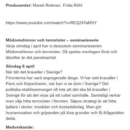
Producenter:
Marek Rolenec Frida Röhl
httpv://www.youtube.com/watch?v=RE2j24TaMXY
Mödomshinnor och terrorister – seminarieserie
Varje söndag i april har vi dessutom seminarieserien
Mödomshinnor och terrorister. Då spelas monlogen först och
därefter är det panelsamtal.
Söndag 6 april
När blir det kraveller i Sverige?
Förorterna har varit segregerade länge. Vi har sett kravaller i
Paris och Köpenhamn, när kan vi se dom i Sverige? Det
politiska etablissemanget vill inte att det ska bli kravaller i
Sverige för att det visar på ett ruttet samhälle. Samtidigt verkar
man vilja hitta terrorister i förorten. Säpos strategi är att hitta
tjallare i skolor, moskéer och bostadsbolag. Man gör
husrannsakan och gripanden på lösa grunder och få ifrågasätter
detta.
Medverkande: