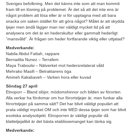
Sveriges befolkning. Men det känns inte som att man kommit
fram till en lösning på problemet. Är det så att det inte ens är
något problem att lösa eller är vi för upptagna med att bara
snacka om saken istället för att göra något? Målet är att skydda
tjejer men ändå lägger man ner väldigt mycket tid på att
analysera om det är en hederskultur eller gammalt hederligt
”mansvåld”. Är frågan om heder fortfarande viktig eller uttjatad?
Medverkande:
Nabila Abdul Fattah, rappare
Bernadita Nunez – Terrafem
Maya Traboulsi – Nätverket mot hedersrelaterat våld
Mehrako Masifi – Betraktarens öga
Amineh Kakabaveh – Varken hora eller kuvad
Söndag 27 april
Etnoporr – Bland slöjor, mödomshinnor och bilden av förorten.
Alla verkar ha fördomar om hur förortstjejer är, men funkar alla
förortstjejer på samma sätt? Det har blivit väldigt populärt att
prata väldigt mycket OM och inte MED dessa tjejer som har blivit
exotiska analysobjekt. Etnoporren är väldigt populär då
blattetjejalibit är det bästa etablissemanget kan tänka sig.
Medverkande: